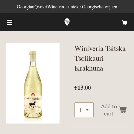
GeorgianQvevriWine voor unieke Georgische wijnen
Skip
to
main
content
Winiveria Tsitska
Tsolikauri
Krakhuna
€13.00
Add to
cart