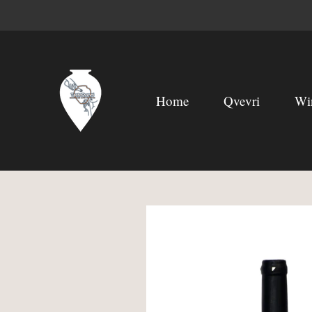
Skip
to
main
content
Home
Qvevri
Wi