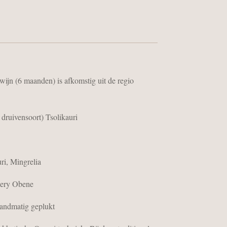
ijn (6 maanden) is afkomstig uit de regio
n druivensoort) Tsolikauri
i, Mingrelia
nery Obene
andmatig geplukt