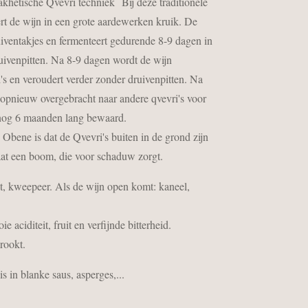
hetische Qvevri techniek Bij deze traditionele
rt de wijn in een grote aardewerken kruik. De
uiventakjes en fermenteert gedurende 8-9 dagen in
uivenpitten. Na 8-9 dagen wordt de wijn
's en veroudert verder zonder druivenpitten. Na
opnieuw overgebracht naar andere qvevri's voor
n nog 6 maanden lang bewaard.
bene is dat de Qvevri's buiten in de grond zijn
aat een boom, die voor schaduw zorgt.
uit, kweepeer. Als de wijn open komt: kaneel,
e aciditeit, fruit en verfijnde bitterheid.
erookt.
is in blanke saus, asperges,...