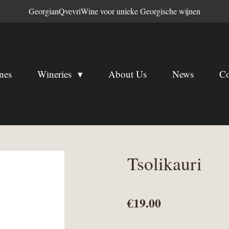
GeorgianQvevriWine voor unieke Georgische wijnen
nes
Wineries
About Us
News
Co
Tsolikauri
€19.00