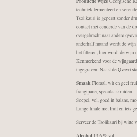
Productie wijze
Georgische Kak
techniek fermenteert en veroude
Tsolikauri is geperst zonder dr
contact met eenderde van de dr
overgebracht naar andere qvevri
anderhalf maand wordt de wijn 
het filteren, hier wordt de wij
Kenmerkend voor de wijngaard O
ingegraven. Naast de Qvevri st
Smaak
Floraal, wit en geel fr
frangipane, speculaaskruiden.
Soepel, vol, goed in balans, mooi
Lange finale met fruit en iets g
Serveer de Tsolikauri bij witte v
Alcohol
13,6 % vol