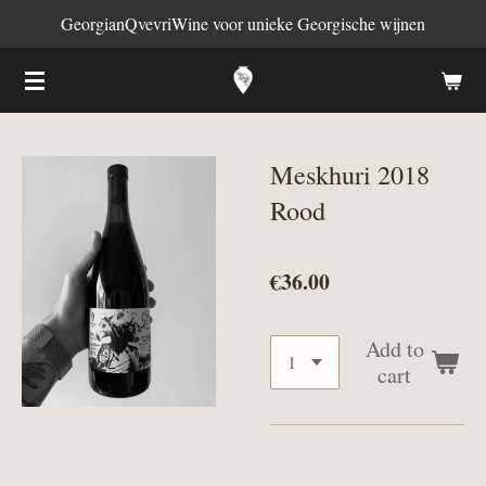
GeorgianQvevriWine voor unieke Georgische wijnen
Skip
to
main
content
Meskhuri 2018
Rood
€36.00
Add to
cart